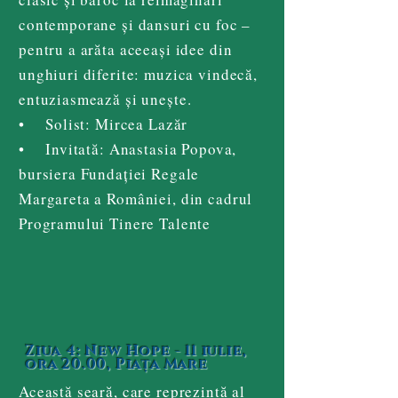
contemporane și dansuri cu foc –
pentru a arăta aceeași idee din
unghiuri diferite: muzica vindecă,
entuziasmează și unește.
• Solist: Mircea Lazăr
• Invitată: Anastasia Popova,
bursiera Fundației Regale
Margareta a României, din cadrul
Programului Tinere Talente
Ziua 4: New Hope - 11 iulie,
ora 20.00, Piața Mare
Această seară, care reprezintă al