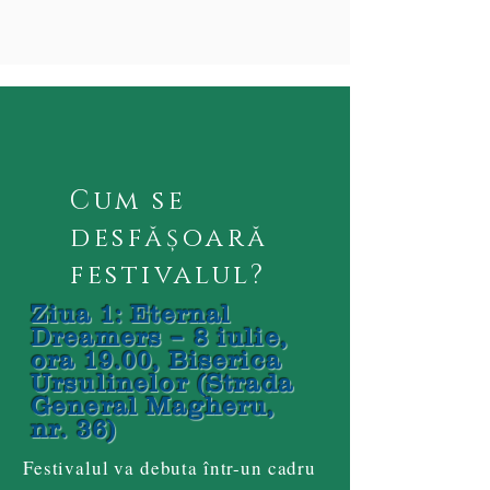
Cum se
desfășoară
festivalul?
Ziua 1: Eternal
Dreamers – 8 iulie,
ora 19.00, Biserica
Ursulinelor (Strada
General Magheru,
nr. 36)
Festivalul va debuta într-un cadru