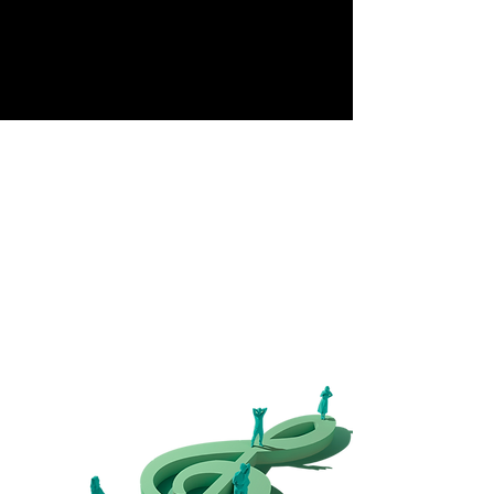
Începuturle...
În anul 2011,
Asociația Elite Art Club
a avut un
vis: să organizeze un concert de muzică clasică
pentru toată lumea. Visul s-a transformat în
realitate, prin festivalul
Classics for Pleasure
.
15 ani mai târziu,
Asociația Elite Art Club
duce
visul mai departe și organizează, an de an, la Sibiu,
un festival de muzică clasică cu intrare gratuită.
Pentru că muzica clasică trebuie să fie universală.