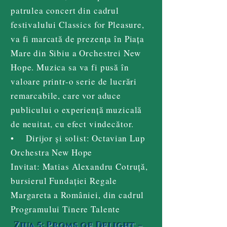
patrulea concert din cadrul
festivalului Classics for Pleasure,
va fi marcată de prezența în Piața
Mare din Sibiu a Orchestrei New
Hope. Muzica sa va fi pusă în
valoare printr-o serie de lucrări
remarcabile, care vor aduce
publicului o experiență muzicală
de neuitat, cu efect vindecător.
• Dirijor și solist: Octavian Lup
Orchestra New Hope
Invitat: Matias Alexandru Cotruță,
bursierul Fundației Regale
Margareta a României, din cadrul
Programului Tinere Talente
Ziua 5: Proms of Delight –