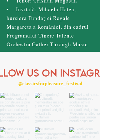
• Tenor: Cristian Mogoșan
• Invitată: Mihaela Hotea,
bursiera Fundației Regale
Margareta a României, din cadrul
Programului Tinere Talente
Orchestra Gather Through Music
llow us on Instagram
@classicsforpleasure_festival