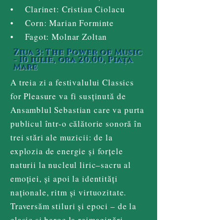
• Clarinet: Cristian Ciolacu
• Corn: Marian Forminte
• Fagot: Molnar Zoltan
Ziua 3: The Power of Music
- 10 iulie, ora 20.00, Piața
Mare
A treia zi a festivalului Classics
for Pleasure va fi susținută de
Ansamblul Sebastian care va purta
publicul într-o călătorie sonoră în
trei stări ale muzicii: de la
explozia de energie și forțele
naturii la nucleul liric–sacru al
emoției, și apoi la identități
naționale, ritm și virtuozitate.
Traversăm stiluri și epoci – de la
clasic și baroc la reimaginări