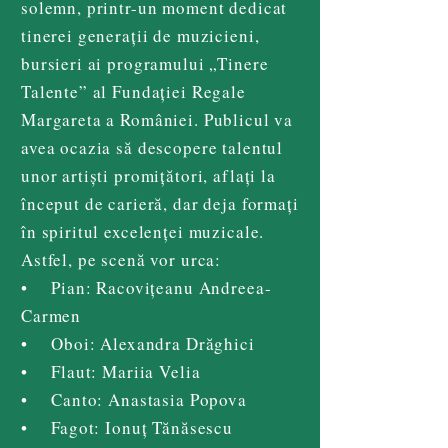
solemn, printr-un moment dedicat
tinerei generații de muzicieni,
bursieri ai programului „Tinere
Talente” al Fundației Regale
Margareta a României. Publicul va
avea ocazia să descopere talentul
unor artiști promițători, aflați la
început de carieră, dar deja formați
în spiritul excelenței muzicale.
Astfel, pe scenă vor urca:
• Pian: Racovițeanu Andreea-
Carmen
• Oboi: Alexandra Drăghici
• Flaut: Mariia Velia
• Canto: Anastasia Popova
• Fagot: Ionuț Tănăsescu