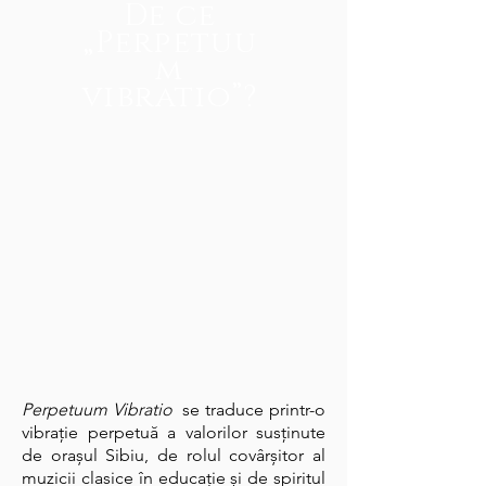
De ce
„Perpetuu
m
vibratio”?
Perpetuum Vibratio
se traduce printr-o
vibrație perpetuă a valorilor susținute
de orașul Sibiu, de rolul covârșitor al
muzicii clasice în educație și de spiritul