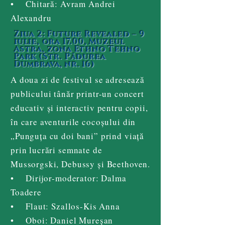
• Chitară: Avram Andrei
Alexandru
Ziua 2: Future Revealed – 9
iulie, ora 17.00, Muzeul
Astra, zona Ethno Tehno
Park (Str. Pădurea
Dumbrava, nr. 16)
A doua zi de festival se adresează
publicului tânăr printr-un concert
educativ și interactiv pentru copii,
în care aventurile cocoșului din
„Punguța cu doi bani” prind viață
prin lucrări semnate de
Mussorgski, Debussy și Beethoven.
• Dirijor-moderator: Dalma
Toadere
• Flaut: Szallos-Kis Anna
• Oboi: Daniel Mureșan