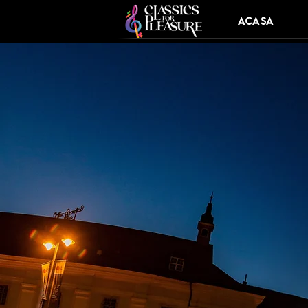
Acasa