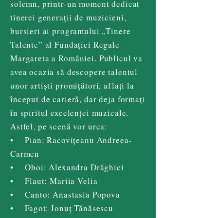
solemn, printr-un moment dedicat
tinerei generații de muzicieni,
bursieri ai programului „Tinere
Talente” al Fundației Regale
Margareta a României. Publicul va
avea ocazia să descopere talentul
unor artiști promițători, aflați la
început de carieră, dar deja formați
în spiritul excelenței muzicale.
Astfel, pe scenă vor urca:
• Pian: Racovițeanu Andreea-
Carmen
• Oboi: Alexandra Drăghici
• Flaut: Mariia Velia
• Canto: Anastasia Popova
• Fagot: Ionuț Tănăsescu