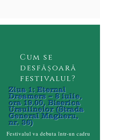
Cum se
desfășoară
festivalul?
Ziua 1: Eternal
Dreamers – 8 iulie,
ora 19.00, Biserica
Ursulinelor (Strada
General Magheru,
nr. 36)
Festivalul va debuta într-un cadru