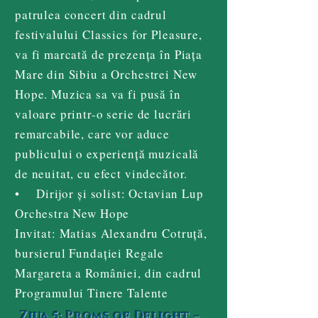
patrulea concert din cadrul
festivalului Classics for Pleasure,
va fi marcată de prezența în Piața
Mare din Sibiu a Orchestrei New
Hope. Muzica sa va fi pusă în
valoare printr-o serie de lucrări
remarcabile, care vor aduce
publicului o experiență muzicală
de neuitat, cu efect vindecător.
• Dirijor și solist: Octavian Lup
Orchestra New Hope
Invitat: Matias Alexandru Cotruță,
bursierul Fundației Regale
Margareta a României, din cadrul
Programului Tinere Talente
Ziua 5: Proms of Delight –