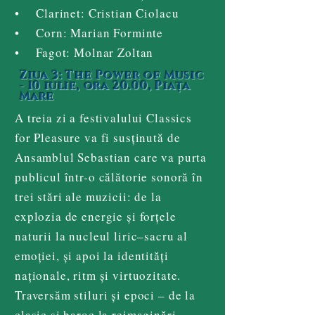
• Clarinet: Cristian Ciolacu
• Corn: Marian Forminte
• Fagot: Molnar Zoltan
Ziua 3: The Power of Music
- 10 iulie, ora 20.00, Piața
Mare
A treia zi a festivalului Classics
for Pleasure va fi susținută de
Ansamblul Sebastian care va purta
publicul într-o călătorie sonoră în
trei stări ale muzicii: de la
explozia de energie și forțele
naturii la nucleul liric–sacru al
emoției, și apoi la identități
naționale, ritm și virtuozitate.
Traversăm stiluri și epoci – de la
clasic și baroc la reimaginări