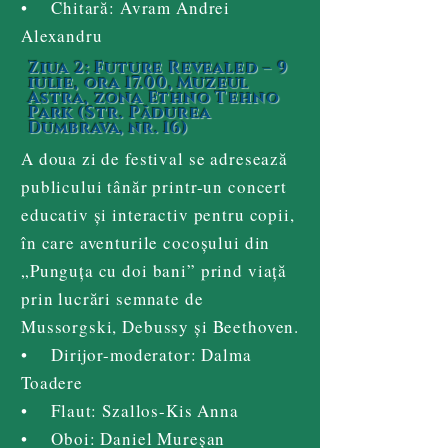
• Chitară: Avram Andrei
Alexandru
Ziua 2: Future Revealed – 9
iulie, ora 17.00, Muzeul
Astra, zona Ethno Tehno
Park (Str. Pădurea
Dumbrava, nr. 16)
A doua zi de festival se adresează
publicului tânăr printr-un concert
educativ și interactiv pentru copii,
în care aventurile cocoșului din
„Punguța cu doi bani” prind viață
prin lucrări semnate de
Mussorgski, Debussy și Beethoven.
• Dirijor-moderator: Dalma
Toadere
• Flaut: Szallos-Kis Anna
• Oboi: Daniel Mureșan