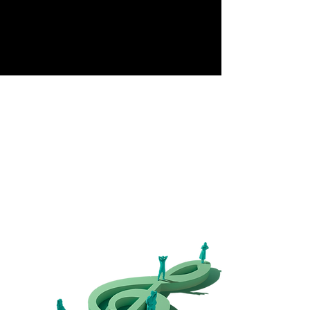
Începuturle...
În anul 2011,
Asociația Elite Art Club
a avut un
vis: să organizeze un concert de muzică clasică
pentru toată lumea. Visul s-a transformat în
realitate, prin festivalul
Classics for Pleasure
.
15 ani mai târziu,
Asociația Elite Art Club
duce
visul mai departe și organizează, an de an, la Sibiu,
un festival de muzică clasică cu intrare gratuită.
Pentru că muzica clasică trebuie să fie universală.