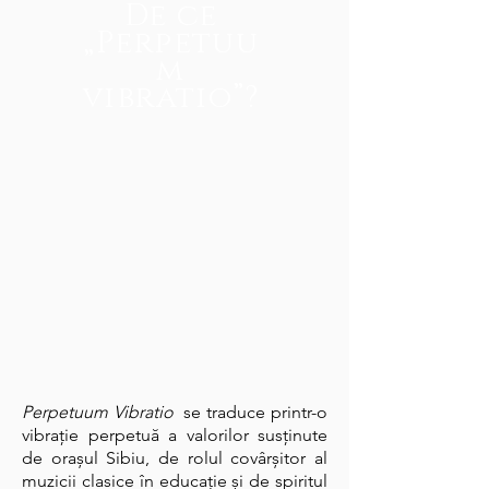
De ce
„Perpetuu
m
vibratio”?
Perpetuum Vibratio
se traduce printr-o
vibrație perpetuă a valorilor susținute
de orașul Sibiu, de rolul covârșitor al
muzicii clasice în educație și de spiritul