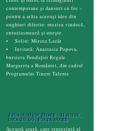
contemporane și dansuri cu foc –
pentru a arăta aceeași idee din
unghiuri diferite: muzica vindecă,
entuziasmează și unește.
• Solist: Mircea Lazăr
• Invitată: Anastasia Popova,
bursiera Fundației Regale
Margareta a României, din cadrul
Programului Tinere Talente
Ziua 4: New Hope - 11 iulie,
ora 20.00, Piața Mare
Această seară, care reprezintă al