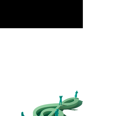
Începuturle...
În anul 2011,
Asociația Elite Art Club
a avut un
vis: să organizeze un concert de muzică clasică
pentru toată lumea. Visul s-a transformat în
realitate, prin festivalul
Classics for Pleasure
.
15 ani mai târziu,
Asociația Elite Art Club
duce
visul mai departe și organizează, an de an, la Sibiu,
un festival de muzică clasică cu intrare gratuită.
Pentru că muzica clasică trebuie să fie universală.