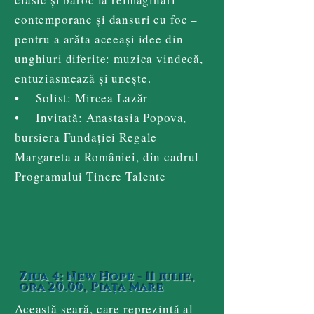
contemporane și dansuri cu foc –
pentru a arăta aceeași idee din
unghiuri diferite: muzica vindecă,
entuziasmează și unește.
• Solist: Mircea Lazăr
• Invitată: Anastasia Popova,
bursiera Fundației Regale
Margareta a României, din cadrul
Programului Tinere Talente
Ziua 4: New Hope - 11 iulie,
ora 20.00, Piața Mare
Această seară, care reprezintă al