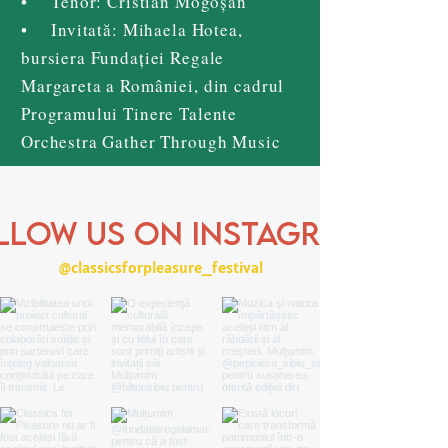
• Tenor: Cristian Mogoșan
• Invitată: Mihaela Hotea,
bursiera Fundației Regale
Margareta a României, din cadrul
Programului Tinere Talente
Orchestra Gather Through Music
llow us on Instagram
@classicsforpleasure_festival