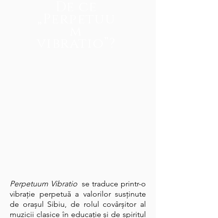
De ce
„Perpetuu
m
vibratio”?
Perpetuum Vibratio
se traduce printr-o
vibrație perpetuă a valorilor susținute
de orașul Sibiu, de rolul covârșitor al
muzicii clasice în educație și de spiritul