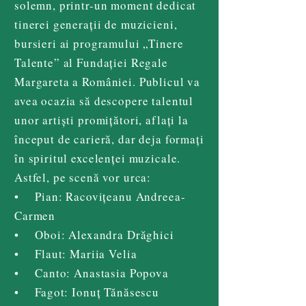
solemn, printr-un moment dedicat
tinerei generații de muzicieni,
bursieri ai programului „Tinere
Talente” al Fundației Regale
Margareta a României. Publicul va
avea ocazia să descopere talentul
unor artiști promițători, aflați la
început de carieră, dar deja formați
în spiritul excelenței muzicale.
Astfel, pe scenă vor urca:
• Pian: Racovițeanu Andreea-
Carmen
• Oboi: Alexandra Drăghici
• Flaut: Mariia Velia
• Canto: Anastasia Popova
• Fagot: Ionuț Tănăsescu