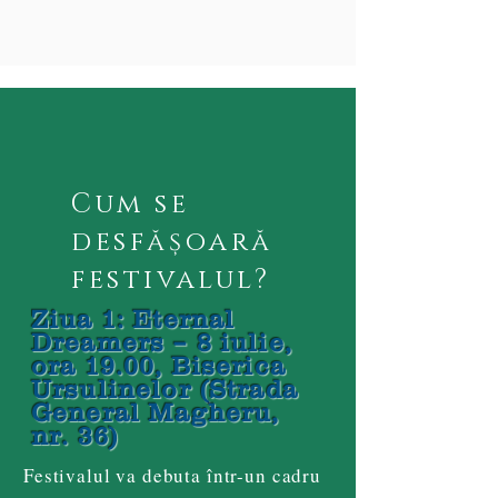
Cum se
desfășoară
festivalul?
Ziua 1: Eternal
Dreamers – 8 iulie,
ora 19.00, Biserica
Ursulinelor (Strada
General Magheru,
nr. 36)
Festivalul va debuta într-un cadru