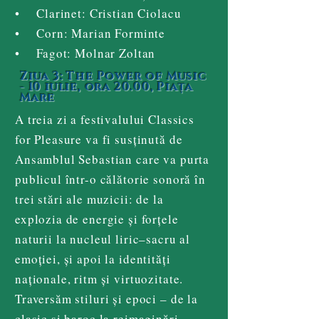
• Clarinet: Cristian Ciolacu
• Corn: Marian Forminte
• Fagot: Molnar Zoltan
Ziua 3: The Power of Music
- 10 iulie, ora 20.00, Piața
Mare
A treia zi a festivalului Classics
for Pleasure va fi susținută de
Ansamblul Sebastian care va purta
publicul într-o călătorie sonoră în
trei stări ale muzicii: de la
explozia de energie și forțele
naturii la nucleul liric–sacru al
emoției, și apoi la identități
naționale, ritm și virtuozitate.
Traversăm stiluri și epoci – de la
clasic și baroc la reimaginări