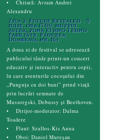
• Chitară: Avram Andrei
Alexandru
Ziua 2: Future Revealed – 9
iulie, ora 17.00, Muzeul
Astra, zona Ethno Tehno
Park (Str. Pădurea
Dumbrava, nr. 16)
A doua zi de festival se adresează
publicului tânăr printr-un concert
educativ și interactiv pentru copii,
în care aventurile cocoșului din
„Punguța cu doi bani” prind viață
prin lucrări semnate de
Mussorgski, Debussy și Beethoven.
• Dirijor-moderator: Dalma
Toadere
• Flaut: Szallos-Kis Anna
• Oboi: Daniel Mureșan