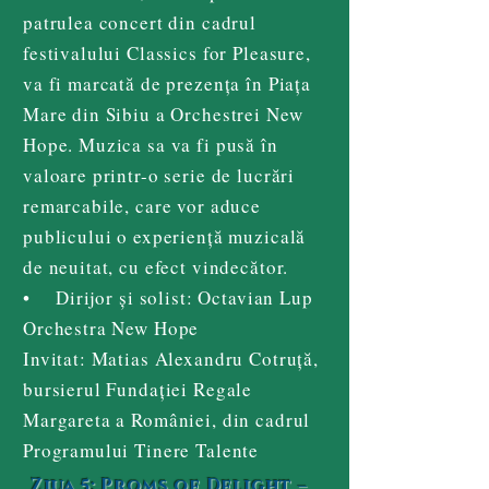
patrulea concert din cadrul
festivalului Classics for Pleasure,
va fi marcată de prezența în Piața
Mare din Sibiu a Orchestrei New
Hope. Muzica sa va fi pusă în
valoare printr-o serie de lucrări
remarcabile, care vor aduce
publicului o experiență muzicală
de neuitat, cu efect vindecător.
• Dirijor și solist: Octavian Lup
Orchestra New Hope
Invitat: Matias Alexandru Cotruță,
bursierul Fundației Regale
Margareta a României, din cadrul
Programului Tinere Talente
Ziua 5: Proms of Delight –