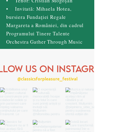
• Tenor: Cristian Mogoșan
• Invitată: Mihaela Hotea,
bursiera Fundației Regale
Margareta a României, din cadrul
Programului Tinere Talente
Orchestra Gather Through Music
llow us on Instagram
@classicsforpleasure_festival