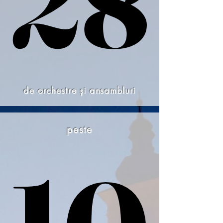
28
28
de orchestre și ansambluri
peste