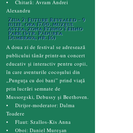
• Chitară: Avram Andrei
Alexandru
Ziua 2: Future Revealed – 9
iulie, ora 17.00, Muzeul
Astra, zona Ethno Tehno
Park (Str. Pădurea
Dumbrava, nr. 16)
A doua zi de festival se adresează
publicului tânăr printr-un concert
educativ și interactiv pentru copii,
în care aventurile cocoșului din
„Punguța cu doi bani” prind viață
prin lucrări semnate de
Mussorgski, Debussy și Beethoven.
• Dirijor-moderator: Dalma
Toadere
• Flaut: Szallos-Kis Anna
• Oboi: Daniel Mureșan