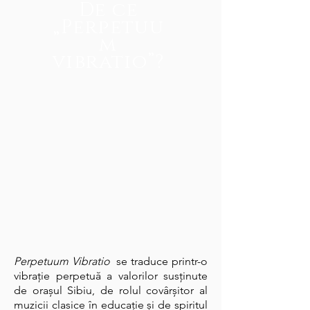
De ce
„Perpetuu
m
vibratio”?
Perpetuum Vibratio
se traduce printr-o
vibrație perpetuă a valorilor susținute
de orașul Sibiu, de rolul covârșitor al
muzicii clasice în educație și de spiritul