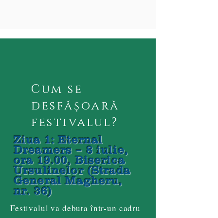
Cum se
desfășoară
festivalul?
Ziua 1: Eternal
Dreamers – 8 iulie,
ora 19.00, Biserica
Ursulinelor (Strada
General Magheru,
nr. 36)
Festivalul va debuta într-un cadru