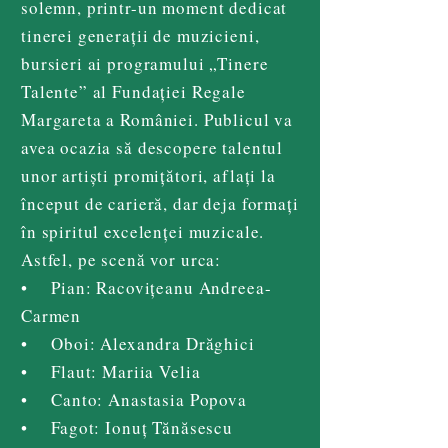
solemn, printr-un moment dedicat
tinerei generații de muzicieni,
bursieri ai programului „Tinere
Talente” al Fundației Regale
Margareta a României. Publicul va
avea ocazia să descopere talentul
unor artiști promițători, aflați la
început de carieră, dar deja formați
în spiritul excelenței muzicale.
Astfel, pe scenă vor urca:
• Pian: Racovițeanu Andreea-
Carmen
• Oboi: Alexandra Drăghici
• Flaut: Mariia Velia
• Canto: Anastasia Popova
• Fagot: Ionuț Tănăsescu