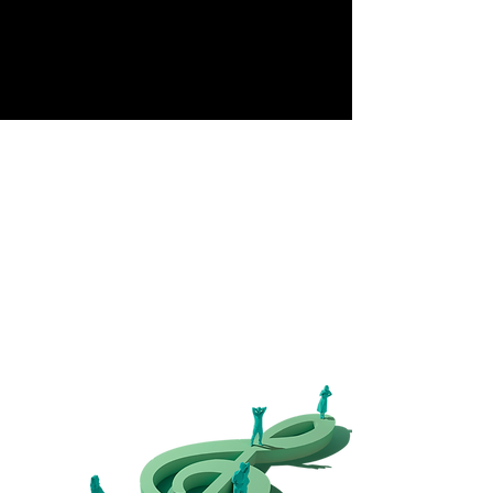
Începuturle...
În anul 2011,
Asociația Elite Art Club
a avut un
vis: să organizeze un concert de muzică clasică
pentru toată lumea. Visul s-a transformat în
realitate, prin festivalul
Classics for Pleasure
.
15 ani mai târziu,
Asociația Elite Art Club
duce
visul mai departe și organizează, an de an, la Sibiu,
un festival de muzică clasică cu intrare gratuită.
Pentru că muzica clasică trebuie să fie universală.