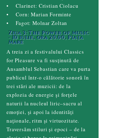
• Clarinet: Cristian Ciolacu
• Corn: Marian Forminte
• Fagot: Molnar Zoltan
Ziua 3: The Power of Music
- 10 iulie, ora 20.00, Piața
Mare
A treia zi a festivalului Classics
for Pleasure va fi susținută de
Ansamblul Sebastian care va purta
publicul într-o călătorie sonoră în
trei stări ale muzicii: de la
explozia de energie și forțele
naturii la nucleul liric–sacru al
emoției, și apoi la identități
naționale, ritm și virtuozitate.
Traversăm stiluri și epoci – de la
clasic și baroc la reimaginări