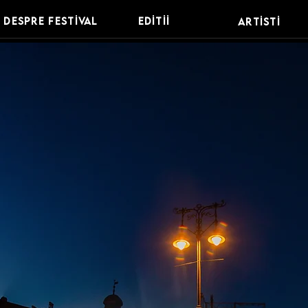
Despre festival
Editii
Artisti