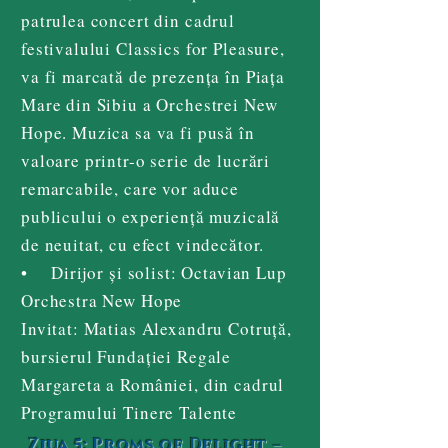
patrulea concert din cadrul
festivalului Classics for Pleasure,
va fi marcată de prezența în Piața
Mare din Sibiu a Orchestrei New
Hope. Muzica sa va fi pusă în
valoare printr-o serie de lucrări
remarcabile, care vor aduce
publicului o experiență muzicală
de neuitat, cu efect vindecător.
• Dirijor și solist: Octavian Lup
Orchestra New Hope
Invitat: Matias Alexandru Cotruță,
bursierul Fundației Regale
Margareta a României, din cadrul
Programului Tinere Talente
Ziua 5: Proms of Delight –