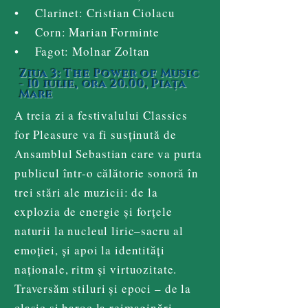
• Clarinet: Cristian Ciolacu
• Corn: Marian Forminte
• Fagot: Molnar Zoltan
Ziua 3: The Power of Music
- 10 iulie, ora 20.00, Piața
Mare
A treia zi a festivalului Classics
for Pleasure va fi susținută de
Ansamblul Sebastian care va purta
publicul într-o călătorie sonoră în
trei stări ale muzicii: de la
explozia de energie și forțele
naturii la nucleul liric–sacru al
emoției, și apoi la identități
naționale, ritm și virtuozitate.
Traversăm stiluri și epoci – de la
clasic și baroc la reimaginări