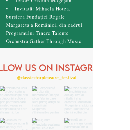
• Tenor: Cristian Mogoșan
• Invitată: Mihaela Hotea,
bursiera Fundației Regale
Margareta a României, din cadrul
Programului Tinere Talente
Orchestra Gather Through Music
llow us on Instagram
@classicsforpleasure_festival