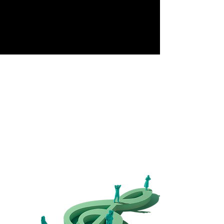
Începuturle...
În anul 2011,
Asociația Elite Art Club
a avut un
vis: să organizeze un concert de muzică clasică
pentru toată lumea. Visul s-a transformat în
realitate, prin festivalul
Classics for Pleasure
.
15 ani mai târziu,
Asociația Elite Art Club
duce
visul mai departe și organizează, an de an, la Sibiu,
un festival de muzică clasică cu intrare gratuită.
Pentru că muzica clasică trebuie să fie universală.