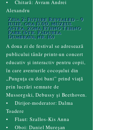
• Chitară: Avram Andrei
Alexandru
Ziua 2: Future Revealed – 9
iulie, ora 17.00, Muzeul
Astra, zona Ethno Tehno
Park (Str. Pădurea
Dumbrava, nr. 16)
A doua zi de festival se adresează
publicului tânăr printr-un concert
educativ și interactiv pentru copii,
în care aventurile cocoșului din
„Punguța cu doi bani” prind viață
prin lucrări semnate de
Mussorgski, Debussy și Beethoven.
• Dirijor-moderator: Dalma
Toadere
• Flaut: Szallos-Kis Anna
• Oboi: Daniel Mureșan