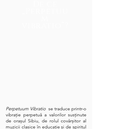
De ce
„Perpetuu
m
vibratio”?
Perpetuum Vibratio
se traduce printr-o
vibrație perpetuă a valorilor susținute
de orașul Sibiu, de rolul covârșitor al
muzicii clasice în educație și de spiritul