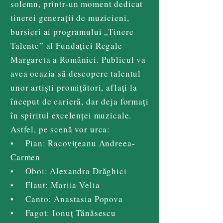
solemn, printr-un moment dedicat
tinerei generații de muzicieni,
bursieri ai programului „Tinere
Talente” al Fundației Regale
Margareta a României. Publicul va
avea ocazia să descopere talentul
unor artiști promițători, aflați la
început de carieră, dar deja formați
în spiritul excelenței muzicale.
Astfel, pe scenă vor urca:
• Pian: Racovițeanu Andreea-
Carmen
• Oboi: Alexandra Drăghici
• Flaut: Mariia Velia
• Canto: Anastasia Popova
• Fagot: Ionuț Tănăsescu