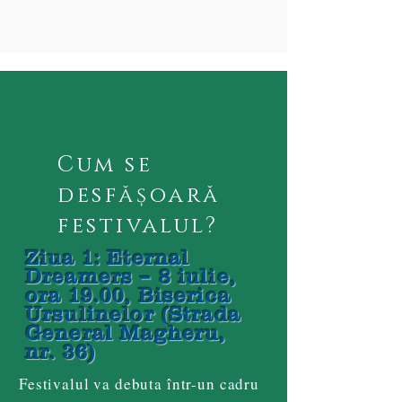
Cum se
desfășoară
festivalul?
Ziua 1: Eternal
Dreamers – 8 iulie,
ora 19.00, Biserica
Ursulinelor (Strada
General Magheru,
nr. 36)
Festivalul va debuta într-un cadru