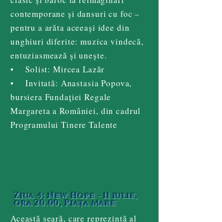
contemporane și dansuri cu foc –
pentru a arăta aceeași idee din
unghiuri diferite: muzica vindecă,
entuziasmează și unește.
• Solist: Mircea Lazăr
• Invitată: Anastasia Popova,
bursiera Fundației Regale
Margareta a României, din cadrul
Programului Tinere Talente
Ziua 4: New Hope - 11 iulie,
ora 20.00, Piața Mare
Această seară, care reprezintă al